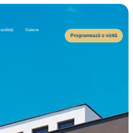
acilități
Galerie
Programează o vizită