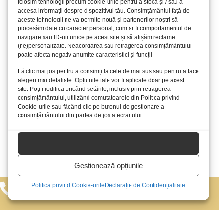
folosim tehnologii precum cookie-urile pentru a stoca și / sau a
3
5
Parter
Vândut
accesa informații despre dispozitivul tău. Consimțământul față de
aceste tehnologii ne va permite nouă și partenerilor noștri să
procesăm date cu caracter personal, cum ar fi comportamentul de
3
11
Etaj 1
Vândut
navigare sau ID-uri unice pe acest site și să afișăm reclame
(ne)personalizate. Neacordarea sau retragerea consimțământului
3
17
Etaj 2
Vândut
poate afecta negativ anumite caracteristici și funcții.
3
23
Etaj 3
Vândut
Fă clic mai jos pentru a consimți la cele de mai sus sau pentru a face
alegeri mai detaliate. Opțiunile tale vor fi aplicate doar pe acest
3
29
Etaj 4
Vândut
site. Poți modifica oricând setările, inclusiv prin retragerea
consimțământului, utilizând comutatoarele din Politica privind
Cookie-urile sau făcând clic pe butonul de gestionare a
3
35
Etaj 5
Vândut
consimțământului din partea de jos a ecranului.
3
41
Etaj 6
Vândut
Acceptă
Gestionează opțiunile
Politica privind Cookie-urile
Declarație de Confidențialitate
075.940.0100