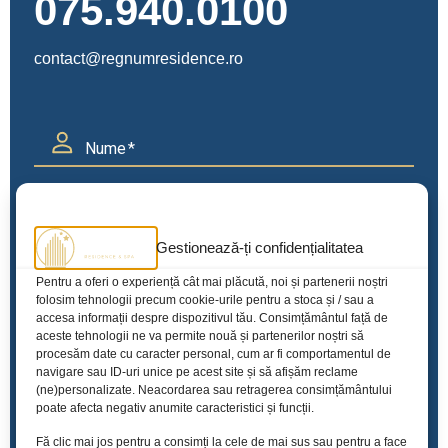
075.940.0100
contact@regnumresidence.ro
Nume
Gestionează-ți confidențialitatea
Email
Pentru a oferi o experiență cât mai plăcută, noi și partenerii noștri
folosim tehnologii precum cookie-urile pentru a stoca și / sau a
accesa informații despre dispozitivul tău. Consimțământul față de
aceste tehnologii ne va permite nouă și partenerilor noștri să
Telefon
procesăm date cu caracter personal, cum ar fi comportamentul de
navigare sau ID-uri unice pe acest site și să afișăm reclame
(ne)personalizate. Neacordarea sau retragerea consimțământului
poate afecta negativ anumite caracteristici și funcții.
Fă clic mai jos pentru a consimți la cele de mai sus sau pentru a face