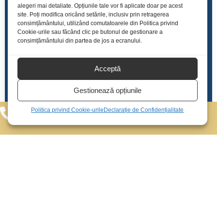
Mesaj
alegeri mai detaliate. Opțiunile tale vor fi aplicate doar pe acest
site. Poți modifica oricând setările, inclusiv prin retragerea
consimțământului, utilizând comutatoarele din Politica privind
Cookie-urile sau făcând clic pe butonul de gestionare a
consimțământului din partea de jos a ecranului.
Sunt de acord cu
politica de prelucrare a datelor
Acceptă
personale
si cu
termenii si conditiile
.
Gestionează opțiunile
Trimite
Politica privind Cookie-urile
Declarație de Confidențialitate
075.940.0100