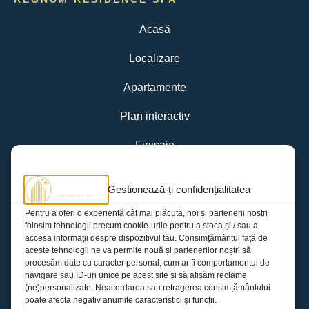
Acasă
Localizare
Apartamente
Plan interactiv
Finisaje
Facilități
Gestionează-ți confidențialitatea
Galerie
Pentru a oferi o experiență cât mai plăcută, noi și partenerii noștri
folosim tehnologii precum cookie-urile pentru a stoca și / sau a
Contact
accesa informații despre dispozitivul tău. Consimțământul față de
aceste tehnologii ne va permite nouă și partenerilor noștri să
procesăm date cu caracter personal, cum ar fi comportamentul de
APARTAMENTE
navigare sau ID-uri unice pe acest site și să afișăm reclame
(ne)personalizate. Neacordarea sau retragerea consimțământului
Apartamente studio
poate afecta negativ anumite caracteristici și funcții.