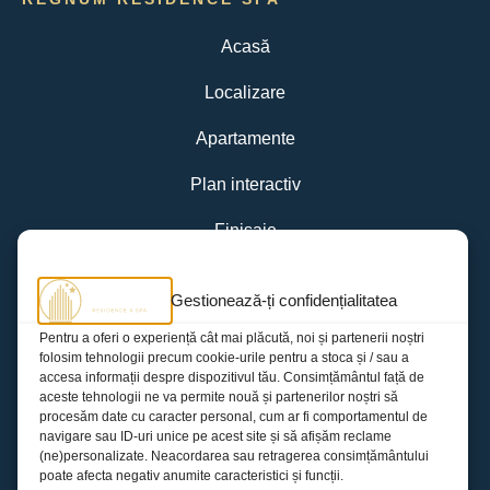
Acasă
Localizare
Apartamente
Plan interactiv
Finisaje
Facilități
Gestionează-ți confidențialitatea
Galerie
Pentru a oferi o experiență cât mai plăcută, noi și partenerii noștri
folosim tehnologii precum cookie-urile pentru a stoca și / sau a
Contact
accesa informații despre dispozitivul tău. Consimțământul față de
aceste tehnologii ne va permite nouă și partenerilor noștri să
procesăm date cu caracter personal, cum ar fi comportamentul de
APARTAMENTE
navigare sau ID-uri unice pe acest site și să afișăm reclame
(ne)personalizate. Neacordarea sau retragerea consimțământului
Apartamente studio
poate afecta negativ anumite caracteristici și funcții.